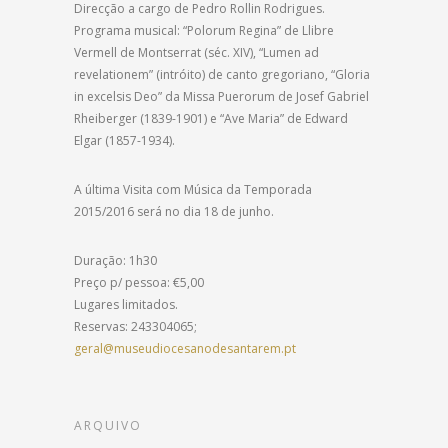
Direcção a cargo de Pedro Rollin Rodrigues.
Programa musical: “Polorum Regina” de Llibre
Vermell de
Montserrat (séc. XIV), “Lumen ad
revelationem” (intróito) de canto gregoriano, “Gloria
in excelsis Deo” da Missa Puerorum de Josef Gabriel
Rheiberger (1839-1901) e “Ave Maria” de Edward
Elgar (1857-1934).
A última Visita com Música da Temporada
2015/2016 será no dia 18 de junho.
Duração: 1h30
Preço p/ pessoa: €5,00
Lugares limitados.
Reservas: 243304065;
geral@museudiocesanodesantarem.pt
ARQUIVO