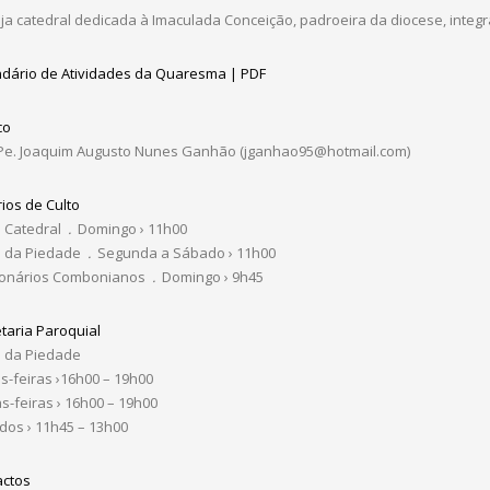
eja catedral dedicada à Imaculada Conceição, padroeira da diocese, integr
dário de Atividades da Quaresma | PDF
co
Pe. Joaquim Augusto Nunes Ganhão (jganhao95@hotmail.com)
ios de Culto
a Catedral
.
Domingo › 11h00
a da Piedade
.
Segunda a Sábado › 11h00
ionários Combonianos
.
Domingo › 9h45
taria Paroquial
a da Piedade
s-feiras ›16h00 – 19h00
s-feiras › 16h00 – 19h00
os › 11h45 – 13h00
actos