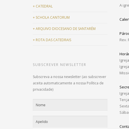
A igr
+
CATEDRAL
+
SCHOLA CANTORUM
Calen
+
ARQUIVO DIOCESANO DE SANTARÉM
Páro
Rev. 
+
ROTA DAS CATEDRAIS
Horár
Igrej
SUBSCREVER NEWSLETTER
Igrej
Miss
Subscreva a nossa newsletter (ao subscrever
aceita automaticamente a nossa Política de
Secre
privacidade)
Igrej
Terça
Sexta
Sábad
Cont