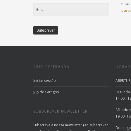
t. 24
paro
ÁREA RESERVADA
HORÁR
Iniciar sessão
ABERTUR
RSS
dos artigos
Segunda-f
14:00 › 1
Sábado e 
SUBSCREVER NEWSLETTER
19:00 (18
Subscreva a nossa newsletter (ao subscrever
Domingo e