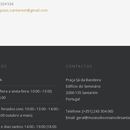
3 324 534
quias.santarem@gmail.com
IOS
CONTACTOS
A
Praça Sá da Bandeira
Edifício do Seminário
eira a sexta-feira: 10:00 › 13:00;
2000-135 Santarém
8:00
Portugal
feriados civis: 10:00 › 13:00 - 14:00 ›
Telefone: [+351] 243 304 065
:00 outubro a maio)
Email:
geral@museudiocesanodesanta
 dias santos: 14:00 › 19:00 (18:00