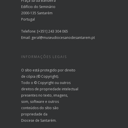
Praça Sá da Bandeira
Edifício do Seminário
2000-135 Santarém
Portugal
Telefone: [+351] 243 304 065
Email:
geral@museudiocesanodesantarem.pt
INFORMAÇÕES LEGAIS
O sítio está protegido por direito
de cópia (© Copyright).
Todo o © Copyright ou outros
direitos de propriedade intelectual
presentes no texto, imagens,
som, software e outros
conteúdos do sítio são
propriedade da
Diocese de Santarém.