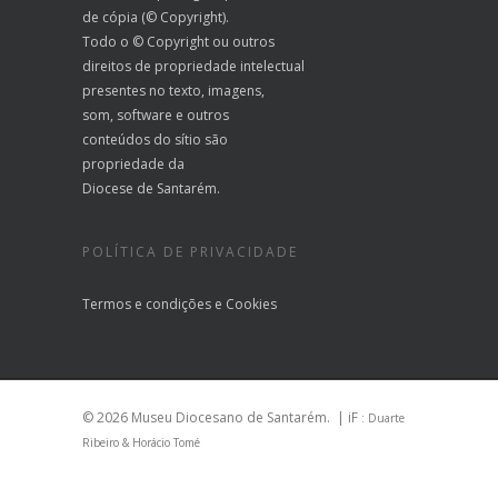
de cópia (© Copyright).
Todo o © Copyright ou outros
direitos de propriedade intelectual
presentes no texto, imagens,
som, software e outros
conteúdos do sítio são
propriedade da
Diocese de Santarém.
POLÍTICA DE PRIVACIDADE
Termos e condições
e
Cookies
© 2026 Museu Diocesano de Santarém.
| iF
: Duarte
Ribeiro & Horácio Tomé