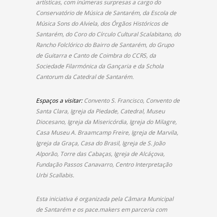
artísticas, com inúmeras surpresas a cargo do
Conservatório de Música de Santarém, da Escola de
Música Sons do Alviela, dos Órgãos Históricos de
Santarém, do Coro do Círculo Cultural Scalabitano, do
Rancho Folclórico do Bairro de Santarém, do Grupo
de Guitarra e Canto de Coimbra do CCRS, da
Sociedade Filarmónica da Gançaria e da Schola
Cantorum da Catedral de Santarém.
Espaços a visitar:
Convento S. Francisco, Convento de
Santa Clara, Igreja da Piedade, Catedral, Museu
Diocesano, Igreja da Misericórdia, Igreja do Milagre,
Casa Museu A. Braamcamp Freire, Igreja de Marvila,
Igreja da Graça, Casa do Brasil, Igreja de S. João
Alporão, Torre das Cabaças, Igreja de Alcáçova,
Fundação Passos Canavarro, Centro Interpretação
Urbi Scallabis.
Esta iniciativa é organizada pela Câmara Municipal
de Santarém e os pace.makers em parceria com