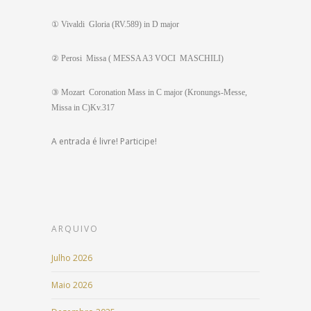
①
Vivaldi Gloria (RV.589) in D major
②
Perosi Missa ( MESSA A3 VOCI MASCHILI)
③
Mozart Coronation Mass in C major (Kronungs-Messe,
Missa in C)Kv.317
A entrada é livre! Participe!
ARQUIVO
Julho 2026
Maio 2026