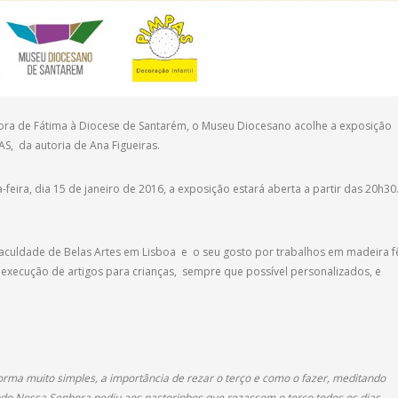
ora de Fátima à Diocese de Santarém, o Museu Diocesano acolhe a exposição
 da autoria de Ana Figueiras.
eira, dia 15 de janeiro de 2016, a exposição estará aberta a partir das 20h30
aculdade de Belas Artes em Lisboa e o seu gosto por trabalhos em madeira f
 a execução de artigos para crianças, sempre que possível personalizados, e
orma muito simples, a importância de rezar o terço e como o fazer, meditando
ndo Nossa Senhora pediu aos pastorinhos que rezassem o terço todos os dias,