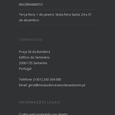
ENCERRAMENTO
Terça-feira; 1 de janeiro; Sexta-feira Santa; 24 a 31
de dezembro
CONTACTOS
Praça Sá da Bandeira
Edifício do Seminário
2000-135 Santarém
Portugal
Telefone: [+351] 243 304 065
Email:
geral@museudiocesanodesantarem.pt
INFORMAÇÕES LEGAIS
O sítio está protegido por direito