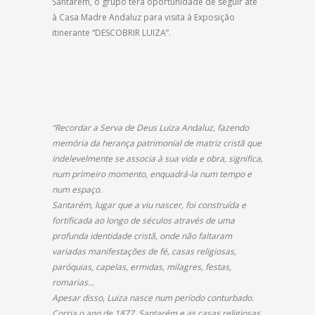
Santarém, o grupo terá oportunidade de seguir até
à Casa Madre Andaluz para visita à Exposição
itinerante “DESCOBRIR LUIZA”.
“Recordar a Serva de Deus Luiza Andaluz, fazendo
memória da herança patrimonial de matriz cristã que
indelevelmente se associa à sua vida e obra, significa,
num primeiro momento, enquadrá-la num tempo e
num espaço.
Santarém, lugar que a viu nascer, foi construída e
fortificada ao longo de séculos através de uma
profunda identidade cristã, onde não faltaram
variadas manifestações de fé, casas religiosas,
paróquias, capelas, ermidas, milagres, festas,
romarias…
Apesar disso, Luiza nasce num período conturbado.
Corria o ano de 1877. Santarém e as casas religiosas