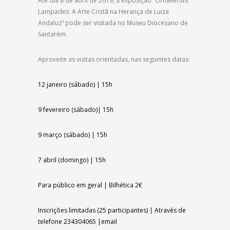
Até dia 8 de abril de 2019, a exposição “Ornaverunt
Lampades: A Arte Cristã na Herança de Luiza
Andaluz” pode ser visitada no Museu Diocesano de
Santarém.
Aproveite as visitas orientadas, nas seguintes datas:
12
janeiro (sábado) | 15h
9
fevereiro (sábado)| 15h
9
março (sábado) | 15h
7
abril (domingo) | 15h
Para público em geral | Bilhética 2
€
Inscrições limitadas (25 participantes) |
Através de
telefone 234304065 |
email