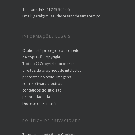
Telefone: [+351] 243 304 065
Email:
geral@museudiocesanodesantarem.pt
INFORMAÇÕES LEGAIS
O sítio está protegido por direito
de cópia (© Copyright).
Todo o © Copyright ou outros
direitos de propriedade intelectual
presentes no texto, imagens,
som, software e outros
conteúdos do sítio são
propriedade da
Diocese de Santarém.
POLÍTICA DE PRIVACIDADE
Termos e condições
e
Cookies