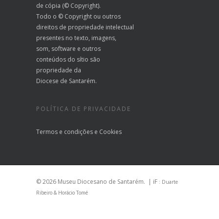
de cópia (© Copyright).
Todo o © Copyright ou outros
direitos de propriedade intelectual
presentes no texto, imagens,
som, software e outros
conteúdos do sítio são
propriedade da
Diocese de Santarém.
POLÍTICA DE PRIVACIDADE
Termos e condições
e
Cookies
© 2026 Museu Diocesano de Santarém.
| iF
: Duarte
Ribeiro & Horácio Tomé