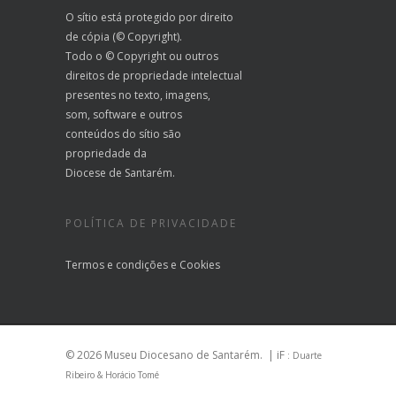
O sítio está protegido por direito
de cópia (© Copyright).
Todo o © Copyright ou outros
direitos de propriedade intelectual
presentes no texto, imagens,
som, software e outros
conteúdos do sítio são
propriedade da
Diocese de Santarém.
POLÍTICA DE PRIVACIDADE
Termos e condições
e
Cookies
© 2026 Museu Diocesano de Santarém.
| iF
: Duarte
Ribeiro & Horácio Tomé