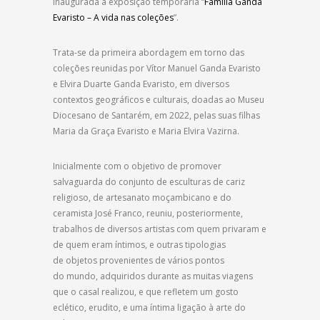
inaugurada a exposição temporária
“
Família Ganda
Evaristo – A vida nas coleções
”.
Trata-se da primeira abordagem em torno
das
coleções reunidas por Vítor Manuel Ganda Evaristo
e Elvira Duarte Ganda Evaristo, em diversos
contextos geográficos e culturais, doadas ao Museu
Diocesano de Santarém, em 2022, pelas
suas filhas
Maria da Graça Evaristo e Maria Elvira Vazirna.
Inicialmente com o objetivo de promover
salvaguarda do conjunto de esculturas de cariz
religioso, de artesanato moçambicano e do
ceramista José Franco, reuniu, posteriormente,
tr
abalhos de diversos artistas com quem privaram e
de quem eram íntimos, e outras tipologias
de objetos provenientes de vários pontos
do mundo, adquiridos durante as muitas viagens
que o casal realizou, e que refletem um gosto
eclético, erudito, e uma íntima ligação à arte do