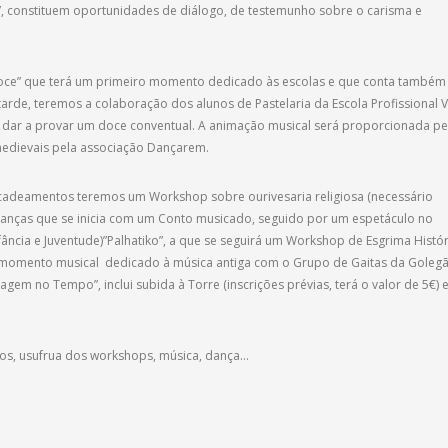
 constituem oportunidades de diálogo, de testemunho sobre o carisma e
Doce” que terá um primeiro momento dedicado às escolas e que conta também
de, teremos a colaboração dos alunos de Pastelaria da Escola Profissional V
e dar a provar um doce conventual. A animação musical será proporcionada pe
medievais pela associação Dançarem.
adeamentos teremos um Workshop sobre ourivesaria religiosa (necessário
crianças que se inicia com um Conto musicado, seguido por um espetáculo no
Infância e Juventude)”Palhatiko”, a que se seguirá um Workshop de Esgrima Histó
momento musical dedicado à música antiga com o Grupo de Gaitas da Golegã
gem no Tempo”, inclui subida à Torre (inscrições prévias, terá o valor de 5€) 
os, usufrua dos workshops, música, dança…