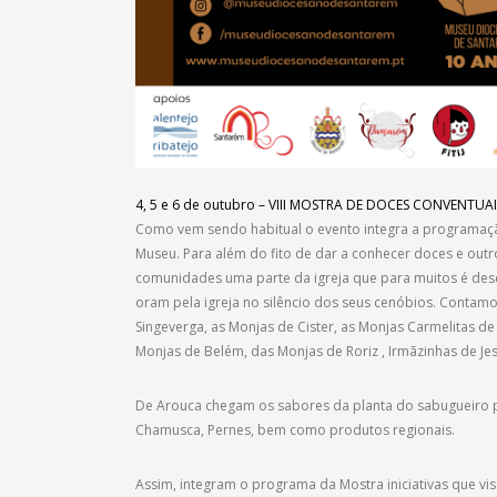
4, 5 e 6 de outubro – VIII MOSTRA DE DOCES CONVENTU
Como vem sendo habitual o evento integra a programaçã
Museu. Para além do fito de dar a conhecer doces e outr
comunidades uma parte da igreja que para muitos é des
oram pela igreja no silêncio dos seus cenóbios. Conta
Singeverga, as Monjas de Cister, as Monjas Carmelitas de
Monjas de Belém, das Monjas de Roriz , Irmãzinhas de Jes
De Arouca chegam os sabores da planta do sabugueiro p
Chamusca, Pernes, bem como produtos regionais.
Assim, integram o programa da Mostra iniciativas que v