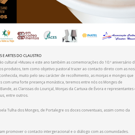
AIS E ARTES DO CLAUSTRO
o cultural +Museu e este ano também as comemorações do 10.º aniversário 
os produtos, tem como objetivo pastoral trazer ao contacto direto com as no
conhecida, muito pelo seu carácter de recolhimento, as monjas e monges que
mos com uma forte presença monástica, teremos entre nós os Monges de
 Bande, as Clarissas do Louriçal, Monjas da Cartuxa de Évora e representantes
us, entre outros.
ela Tulha dos Monges, de Portalegre os doces conventuais, assim como da
isam promover o contacto intergeracional e o diálogo com as comunidades.