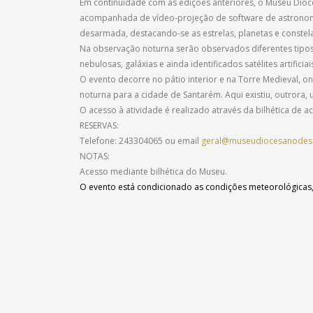
Em continuidade com as edições anteriores, o Museu Dio
acompanhada de vídeo-projeção de software de astronomia 
desarmada, destacando-se as estrelas, planetas e constela
Na observação noturna serão observados diferentes tipos 
nebulosas, galáxias e ainda identificados satélites artificiai
O evento decorre no pátio interior e na Torre Medieval, on
noturna para a cidade de Santarém. Aqui existiu, outrora
O acesso à atividade é realizado através da bilhética de a
RESERVAS:
Telefone: 243304065 ou email
geral@museudiocesanodes
NOTAS:
Acesso mediante bilhética do Museu.
O evento está condicionado as condições meteorológicas, s