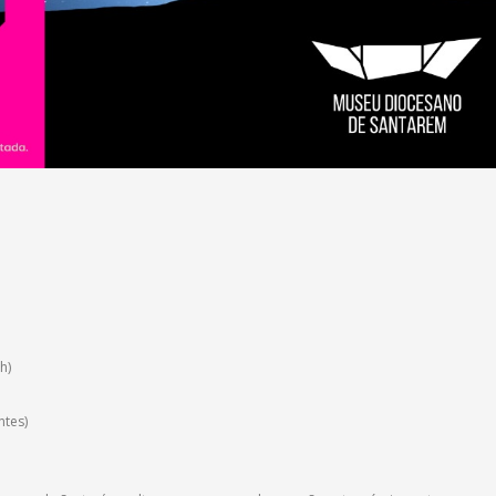
h)
ntes)