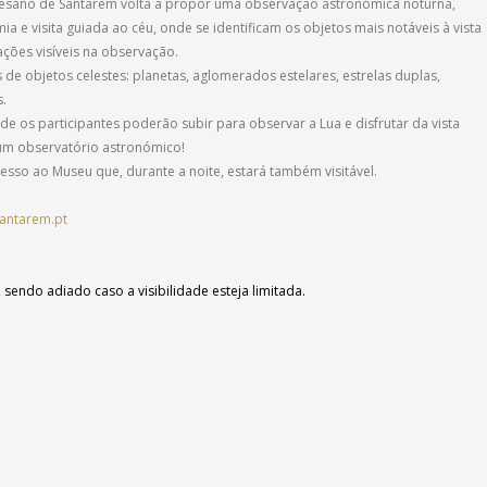
cesano de Santarém volta a propor uma observação astronómica noturna,
e visita guiada ao céu, onde se identificam os objetos mais notáveis à vista
ções visíveis na observação.
de objetos celestes: planetas, aglomerados estelares, estrelas duplas,
s.
de os participantes poderão subir para observar a Lua e disfrutar da vista
, um observatório astronómico!
cesso ao Museu que, durante a noite, estará também visitável.
antarem.pt
endo adiado caso a visibilidade esteja limitada.