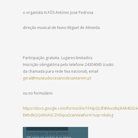
o organista in.FÓS António José Pedrosa
direção musical de Nuno Miguel de Almeida
Participação gratuita. Lugares limitados.
Inscrição obrigatória pelo telefone 24304065 (custo
da chamada para rede fixa nacional), email
geral@museudiocesanodesantarem.pt
ou no formulário
https://docs.google.com/forms/d/e/1FAIpQLSf4hluvz8q3IAR4DI24
EkthdkQQnhHASCZH0qcx2cw/viewform?usp=dialog