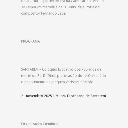
de abertura que decorrerá na Catedral, estreia um
Te Deum e
m memória de D. Dinis, da autoria do
compositor Fernando Lapa.
PROGRAMA
SANTARÉM – Colóquio Evocativo dos 700 anos da
morte do Rei D. Dinis, por ocasião do 1.º Centenário
do nascimento de Joaquim Veríssimo Serrão
21 novembro 2025 | Museu Diocesano de Santarém
Organização Científica: