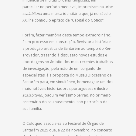
influência de muitas Ordens Religiosas, em
particular no período medieval, imprimiram na urbe
scalabitana
uma marca identitária que, já no século
XX, lhe confiou o epíteto de “Capital do Gótico”.
Porém, fazer memória deste tempo extraordinário,
é um processo em construção. Revisitar a história e
a produção artística de Santarém ao tempo do Rei-
Trovador, trazendo à discussão novos estudos e
abordagens no âmbito dos mais recentes trabalhos
de investigação, pela mão de um conjunto de
especialistas, é a proposta do Museu Diocesano de
Santarém para, em simultâneo, homenagear um dos
mais notáveis historiadores portugueses e ilustre
scalabitano
, Joaquim Veríssimo Serrão, no primeiro
centenário do seu nascimento, sob patrocínio da
sua família.
O Colóquio associa-se ao Festival de Órgão de
Santarém 2025 que, a 22 de novembro, no concerto