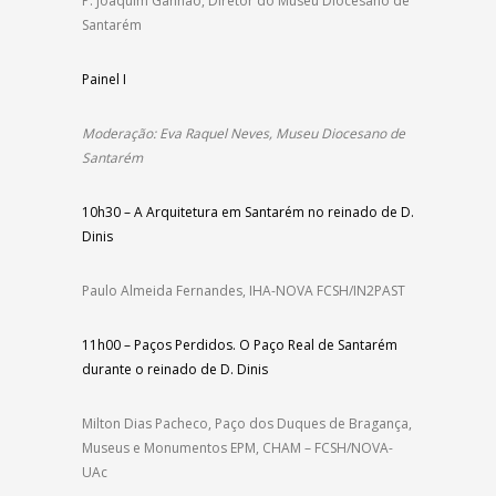
P. Joaquim Ganhão, Diretor do Museu Diocesano de
Santarém
Painel I
Moderação: Eva Raquel Neves, Museu Diocesano de
Santarém
10h30 – A Arquitetura em Santarém no reinado de D.
Dinis
Paulo Almeida Fernandes, IHA-NOVA FCSH/IN2PAST
11h00 – Paços Perdidos. O Paço Real de Santarém
durante o reinado de D. Dinis
Milton Dias Pacheco, Paço dos Duques de Bragança,
Museus e Monumentos EPM, CHAM – FCSH/NOVA-
UAc