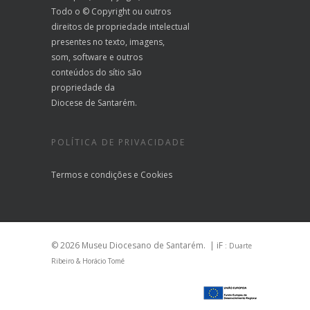
Todo o © Copyright ou outros
direitos de propriedade intelectual
presentes no texto, imagens,
som, software e outros
conteúdos do sítio são
propriedade da
Diocese de Santarém.
POLÍTICA DE PRIVACIDADE
Termos e condições
e
Cookies
© 2026 Museu Diocesano de Santarém.
| iF
: Duarte
Ribeiro & Horácio Tomé