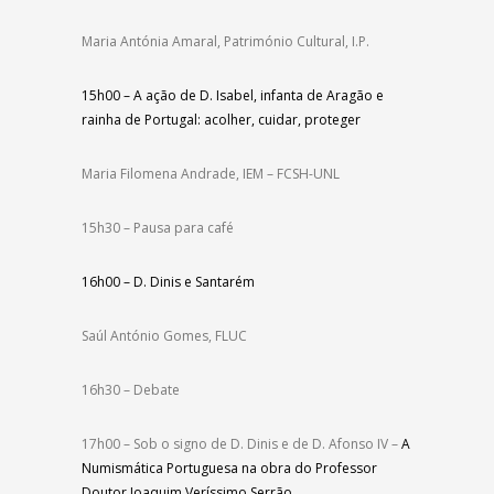
Maria Antónia Amaral, Património Cultural, I.P.
15h00 –
A ação de D. Isabel, infanta de Aragão e
rainha de Portugal: acolher, cuidar, proteger
Maria Filomena Andrade, IEM – FCSH-UNL
15h30 – Pausa para café
16h00 – D. Dinis e Santarém
Saúl António Gomes, FLUC
16h30 – Debate
17h00 – Sob o signo de D. Dinis e de D. Afonso IV –
A
Numismática Portuguesa na obra do Professor
Doutor Joaquim Veríssimo Serrão