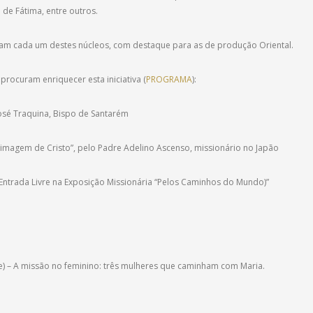
e Fátima, entre outros.
ntam cada um destes núcleos, com destaque para as de produção Oriental.
procuram enriquecer esta iniciativa (
PROGRAMA
):
osé Traquina, Bispo de Santarém
a imagem de Cristo”, pelo Padre Adelino Ascenso, missionário no Japão
Entrada Livre na Exposição Missionária “Pelos Caminhos do Mundo)”
e) – A missão no feminino: três mulheres que caminham com Maria.