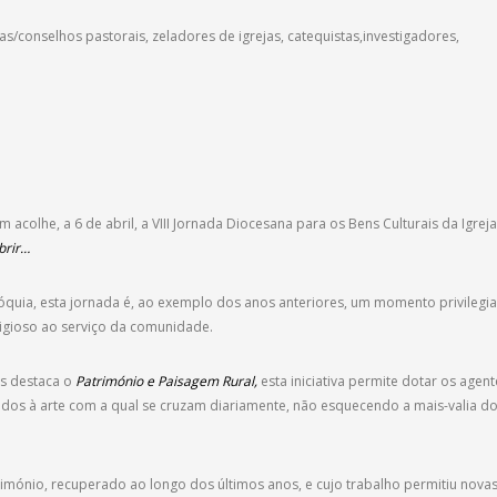
conselhos pastorais, zeladores de igrejas, catequistas,investigadores,
acolhe, a 6 de abril, a VIII Jornada Diocesana para os Bens Culturais da Igreja
brir…
óquia, esta jornada é, ao exemplo dos anos anteriores, um momento privilegi
ligioso ao serviço da comunidade.
os destaca o
Património e Paisagem Rural,
esta iniciativa permite dotar os agent
dos à arte com a qual se cruzam diariamente, não esquecendo a mais-valia d
imónio, recuperado ao longo dos últimos anos, e cujo trabalho permitiu nova