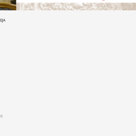
EJA
30