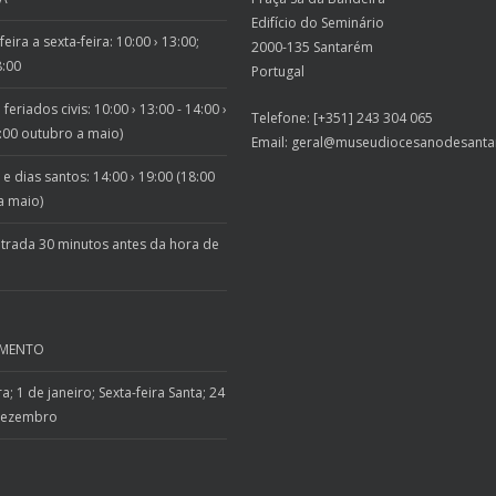
Edifício do Seminário
eira a sexta-feira: 10:00 › 13:00;
2000-135 Santarém
8:00
Portugal
feriados civis: 10:00 › 13:00 - 14:00 ›
Telefone: [+351] 243 304 065
:00 outubro a maio)
Email:
geral@museudiocesanodesanta
 dias santos: 14:00 › 19:00 (18:00
a maio)
ntrada 30 minutos antes da hora de
AMENTO
a; 1 de janeiro; Sexta-feira Santa; 24
dezembro