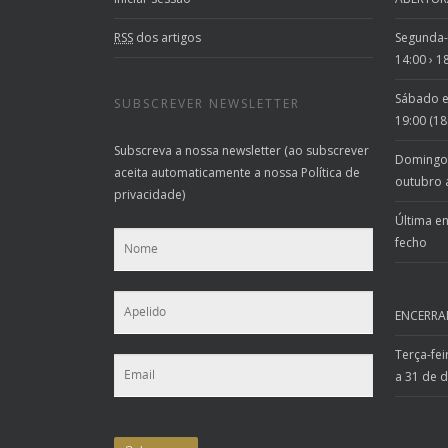
RSS
dos artigos
Segunda-f
14:00 › 1
Sábado e 
SUBSCREVER NEWSLETTER
19:00 (18
Subscreva a nossa newsletter (ao subscrever
Domingo e
aceita automaticamente a nossa Política de
outubro 
privacidade)
Última e
fecho
ENCERR
Terça-feir
a 31 de 